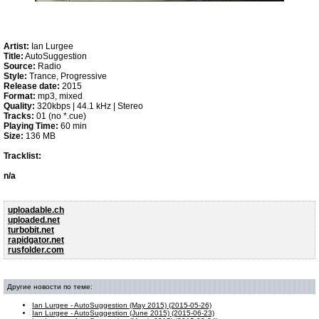
Artist:
Ian Lurgee
Title:
AutoSuggestion
Source:
Radio
Style:
Trance, Progressive
Release date:
2015
Format:
mp3, mixed
Quality:
320kbps | 44.1 kHz | Stereo
Tracks:
01 (no *.cue)
Playing Time:
60 min
Size:
136 MB
Tracklist:
n/a
uploadable.ch
uploaded.net
turbobit.net
rapidgator.net
rusfolder.com
Другие новости по теме:
Ian Lurgee - AutoSuggestion (May 2015) (2015-05-26)
Ian Lurgee - AutoSuggestion (June 2015) (2015-06-23)