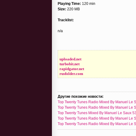
Playing Time:
120 min
Size:
220 MB
Tracklist:
n/a
uploaded.net
turbobit.net
rapidgator.net
rusfolder.com
Другие похожие новости:
Top Twenty Tunes Radio Mixed By Manuel Le S
Top Twenty Tunes Radio Mixed By Manuel Le S
Top Twenty Tunes Mixed By Manuel Le Saux 53
Top Twenty Tunes Radio Mixed By Manuel Le S
Top Twenty Tunes Radio Mixed By Manuel Le S