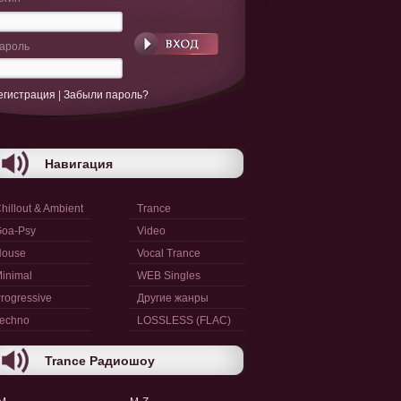
ароль
егистрация
|
Забыли пароль?
Навигация
hillout & Ambient
Trance
oa-Psy
Video
House
Vocal Trance
inimal
WEB Singles
rogressive
Другие жанры
echno
LOSSLESS (FLAC)
Trance Радиошоу