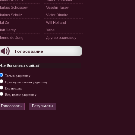
anuel le Saux
Tom Colontonio
arkus Schossow
Veselin Tasev
arkus Schulz
Victor Dinaire
at Zo
Will Holland
att Darey
Yahel
enno de Jong
Другие радиошоу
Голосование
Что Вы качаете с сайта?
Только радиошоу
Преимущественно радиошоу
Все подряд
Все, кроме радиошоу
Голосовать
Результаты