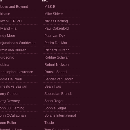
M
M-Z
bove and Beyond
M.I.K.E.
irbase
Mike Shiver
lex M.O.R.P.H.
Niklas Harding
ly and Fila
Paul Oakenfold
ndy Moor
Paul van Dyk
njunabeats Worldwide
Pedro Del Mar
rmin van Buuren
Richard Durand
urosonic
Robbie Schwan
obina
Robert Nickson
hristopher Lawrence
Ronski Speed
ddie Halliwell
Sander van Doorn
rnesto vs Bastian
Sean Tyas
erry Corsten
Sebastian Brandt
reg Downey
Shah Roger
ohn 00 Fleming
Sophie Sugar
ohn OCallaghan
Solaris International
eon Bolier
Tiesto