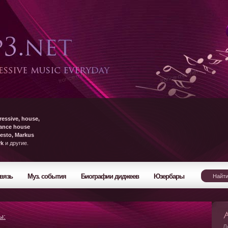
ressive, house,
rance house
esto, Markus
yk
и другие.
вязь
Муз. события
Биографии диджеев
Юзербары
ы:
Л