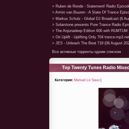
> Ruben de Ronde - Statement! Radio Episod
> Armin van Buuren - A State Of Trance Epis
> Markus Schulz - Global DJ Broadcast (6 Au
> Solarstone presents Pure Trance Radio Ep
> The Anjunadeep Edition 606 with RUMTUM 
> Ori Uplift - Uplifting Only 704 trance-mp3.n
> JES - Unleash The Beat 718 (06 August 20
Все активные торренты одним списком
Top Twenty Tunes Radio Mixed
Категория:
Manuel Le Saux
|