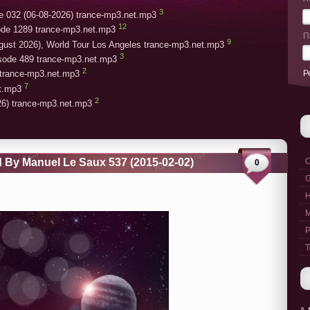
3
e 032 (06-08-2026) trance-mp3.net.mp3
12
ode 1289 trance-mp3.net.mp3
П
9
gust 2026), World Tour Los Angeles trance-mp3.net.mp3
3
isode 489 trance-mp3.net.mp3
2
Р
trance-mp3.net.mp3
7
et.mp3
2
26) trance-mp3.net.mp3
 By Manuel Le Saux 537 (2015-02-02)
C
0
G
M
P
T