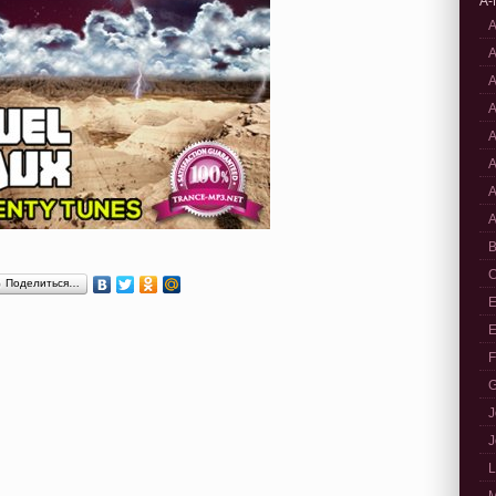
A-
A
A
A
A
A
A
A
A
B
C
Поделиться…
E
E
F
G
J
J
L