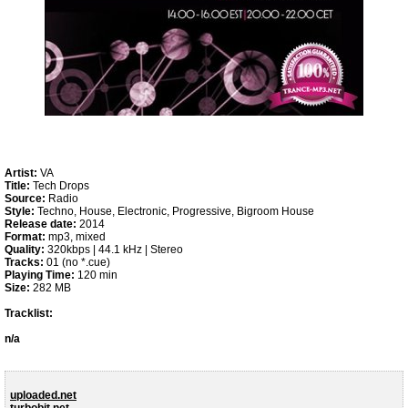
Artist:
VA
Title:
Tech Drops
Source:
Radio
Style:
Techno, House, Electronic, Progressive, Bigroom House
Release date:
2014
Format:
mp3, mixed
Quality:
320kbps | 44.1 kHz | Stereo
Tracks:
01 (no *.cue)
Playing Time:
120 min
Size:
282 MB
Tracklist:
n/a
uploaded.net