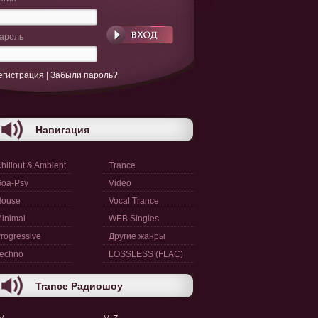
ароль
егистрация
|
Забыли пароль?
Навигация
hillout & Ambient
Trance
oa-Psy
Video
House
Vocal Trance
inimal
WEB Singles
rogressive
Другие жанры
echno
LOSSLESS (FLAC)
Trance Радиошоу