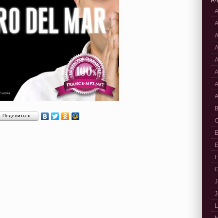
A-
A
A
A
A
A
A
A
A
B
Поделиться…
C
E
E
F
G
J
J
L