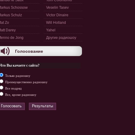
anuel le Saux
Tom Colontonio
arkus Schossow
Veselin Tasev
arkus Schulz
Victor Dinaire
at Zo
Will Holland
att Darey
Yahel
enno de Jong
Другие радиошоу
Голосование
Что Вы качаете с сайта?
Только радиошоу
Преимущественно радиошоу
Все подряд
Все, кроме радиошоу
Голосовать
Результаты