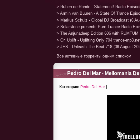
> Ruben de Ronde - Statement! Radio Episod
> Armin van Buuren - A State Of Trance Epis
> Markus Schulz - Global DJ Broadcast (6 Au
> Solarstone presents Pure Trance Radio Ep
> The Anjunadeep Edition 606 with RUMTUM 
> Ori Uplift - Uplifting Only 704 trance-mp3.n
> JES - Unleash The Beat 718 (06 August 20
Все активные торренты одним списком
Pedro Del Mar - Mellomania De
Категория:
Pedro Del Mar
|