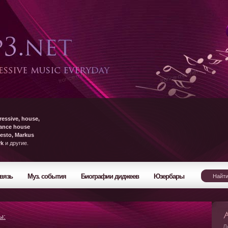
ressive, house,
rance house
esto, Markus
yk
и другие.
вязь
Муз. события
Биографии диджеев
Юзербары
ы:
Л