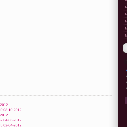
M
M
M
M
M
M
-2012
60 08-10-2012
-2012
42 04-06-2012
33 02-04-2012