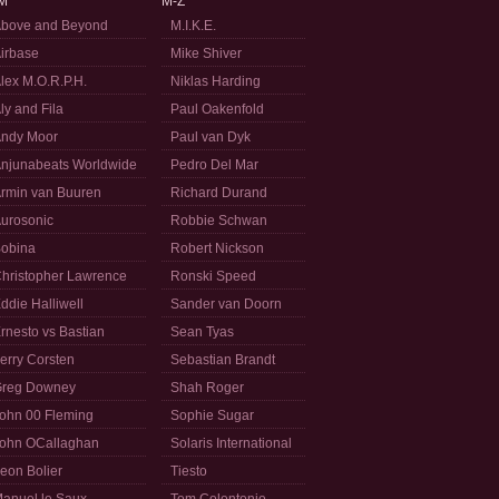
M
M-Z
bove and Beyond
M.I.K.E.
irbase
Mike Shiver
lex M.O.R.P.H.
Niklas Harding
ly and Fila
Paul Oakenfold
ndy Moor
Paul van Dyk
njunabeats Worldwide
Pedro Del Mar
rmin van Buuren
Richard Durand
urosonic
Robbie Schwan
obina
Robert Nickson
hristopher Lawrence
Ronski Speed
ddie Halliwell
Sander van Doorn
rnesto vs Bastian
Sean Tyas
erry Corsten
Sebastian Brandt
reg Downey
Shah Roger
ohn 00 Fleming
Sophie Sugar
ohn OCallaghan
Solaris International
eon Bolier
Tiesto