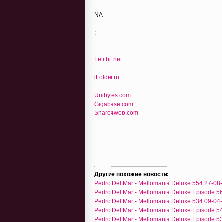
NA
:
Letitbit.net
iFolder.ru
Unibytes.com
Gigabase.com
Share4web.com
Другие похожие новости:
Pedro Del Mar - Mellomania Deluxe 554 27-08
Pedro Del Mar - Mellomania Deluxe Episode 5
Pedro Del Mar - Mellomania Deluxe 534 09-04
Pedro Del Mar - Mellomania Deluxe Episode 5
Pedro Del Mar - Mellomania Deluxe Episode 5