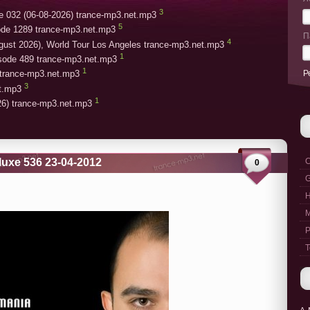
3
e 032 (06-08-2026) trance-mp3.net.mp3
5
ode 1289 trance-mp3.net.mp3
П
4
gust 2026), World Tour Los Angeles trance-mp3.net.mp3
1
isode 489 trance-mp3.net.mp3
1
Р
trance-mp3.net.mp3
3
et.mp3
1
26) trance-mp3.net.mp3
luxe 536 23-04-2012
C
0
G
M
P
T