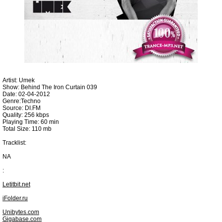
Artist: Umek
Show: Behind The Iron Curtain 039
Date: 02-04-2012
Genre:Techno
Source: DI.FM
Quality: 256 kbps
Playing Time: 60 min
Total Size: 110 mb
Tracklist:
NA
:
Letitbit.net
iFolder.ru
Unibytes.com
Gigabase.com