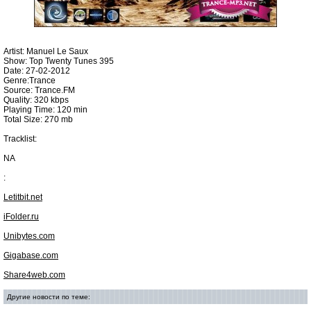
Artist: Manuel Le Saux
Show: Top Twenty Tunes 395
Date: 27-02-2012
Genre:Trance
Source: Trance.FM
Quality: 320 kbps
Playing Time: 120 min
Total Size: 270 mb
Tracklist:
NA
:
Letitbit.net
iFolder.ru
Unibytes.com
Gigabase.com
Share4web.com
Другие новости по теме: