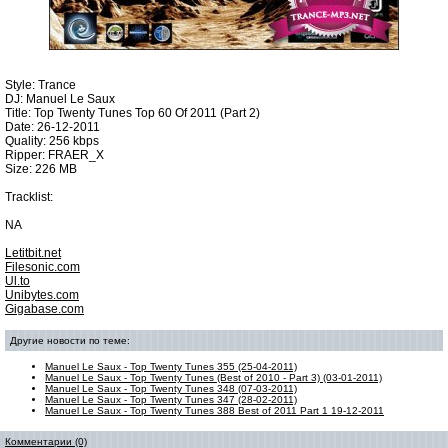
Style: Trance
DJ: Manuel Le Saux
Title: Top Twenty Tunes Top 60 Of 2011 (Part 2)
Date: 26-12-2011
Quality: 256 kbps
Ripper: FRAER_X
Size: 226 MB
Tracklist:
NA
Letitbit.net
Filesonic.com
Ul.to
Unibytes.com
Gigabase.com
Другие новости по теме:
Manuel Le Saux - Top Twenty Tunes 355 (25-04-2011)
Manuel Le Saux - Top Twenty Tunes (Best of 2010 - Part 3) (03-01-2011)
Manuel Le Saux - Top Twenty Tunes 348 (07-03-2011)
Manuel Le Saux - Top Twenty Tunes 347 (28-02-2011)
Manuel Le Saux - Top Twenty Tunes 388 Best of 2011 Part 1 19-12-2011
Комментарии (0)