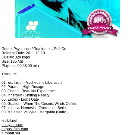
Genre: Psy trance / Goa trance / Full-On
Release Date: 2011-12-10
Quality: 320 kbps
Size: 135 MB
Playtime: 00:58:55 min
TrackList:
01. Extrinsic - Psychedelic Liberation
02. Parana - High Dosage
03. Godha - Beautiful Experience
04. Innerself - Shifting Reality
05. Erofex - Lions Gate
06. Goalien - When The Cosmic Winds Collide
07. Imba vs Nemesis - Overdosed Serbs
08. Majestad Valkyria - Margarita (Outro)
letitbit.net
unibytes.com
depositfiles.com
turbobit.net