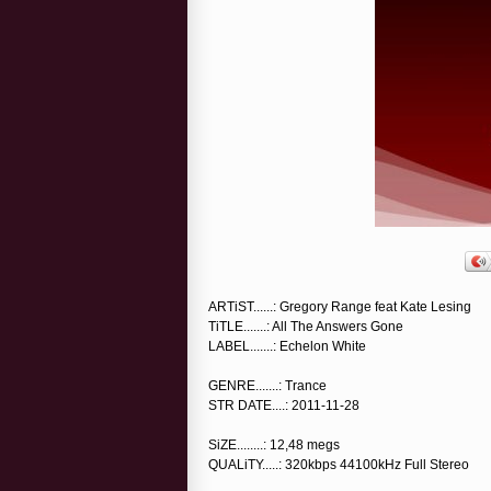
ARTiST......: Gregory Range feat Kate Lesing
TiTLE.......: All The Answers Gone
LABEL.......: Echelon White
GENRE.......: Trance
STR DATE....: 2011-11-28
SiZE........: 12,48 megs
QUALiTY.....: 320kbps 44100kHz Full Stereo