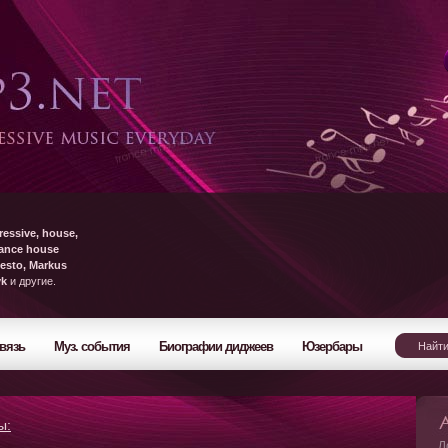
ressive, house,
rance house
esto, Markus
yk
и другие.
вязь
Муз. события
Биографии диджеев
Юзербары
ы:
Л