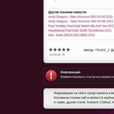
Другие похожие новости:
Andy Gregory - New Horizons 055-15-04-2011
Andy Gregory – New Horizons 060 05-08-2011
Paul Vinitsky Feat Kate Walsh-Me And You-201
Headstrong Feat Kate Smith-Sometimes-2011
Arty - Kate-(ANJ212D)-WEB-2011
Автор:
FRAER_X
Д
(голосов: 0)
Информация
Комментировать статьи на нашем са
Информация на сайте представлена в ви
Основным стилем сайта является клубная
А также, другие стили: Ambient, Chillout,