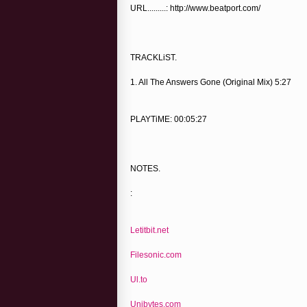
URL.........: http://www.beatport.com/
TRACKLiST.
1. All The Answers Gone (Original Mix) 5:27
PLAYTiME: 00:05:27
NOTES.
:
Letitbit.net
Filesonic.com
Ul.to
Unibytes.com