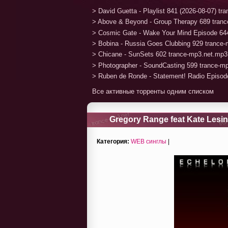
> David Guetta - Playlist 841 (2026-08-07) t
> Above & Beyond - Group Therapy 689 tran
> Cosmic Gate - Wake Your Mind Episode 64
> Bobina - Russia Goes Clubbing 929 trance
> Chicane - SunSets 602 trance-mp3.net.mp3
> Photographer - SoundCasting 599 trance-m
> Ruben de Ronde - Statement! Radio Episod
Все активные торренты одним списком
Gregory Range feat Kate Les
Категория:
WEB синглы
|