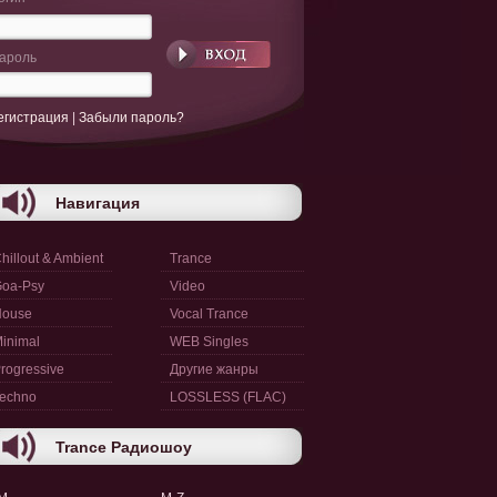
ароль
егистрация
|
Забыли пароль?
Навигация
hillout & Ambient
Trance
oa-Psy
Video
House
Vocal Trance
inimal
WEB Singles
rogressive
Другие жанры
echno
LOSSLESS (FLAC)
Trance Радиошоу