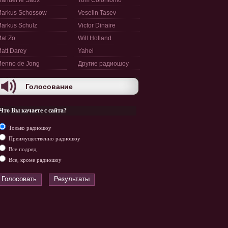
anuel le Saux
Tom Colontonio
arkus Schossow
Veselin Tasev
arkus Schulz
Victor Dinaire
at Zo
Will Holland
att Darey
Yahel
enno de Jong
Другие радиошоу
Голосование
Что Вы качаете с сайта?
Только радиошоу
Преимущественно радиошоу
Все подряд
Все, кроме радиошоу
Голосовать
Результаты