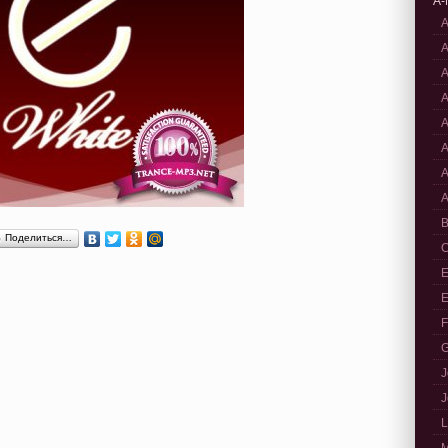
A-
A
A
A
A
A
A
A
A
B
Поделиться…
C
E
E
F
G
J
J
L