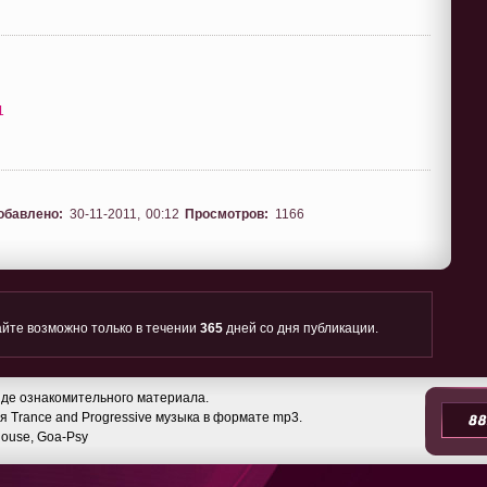
1
обавлено:
30-11-2011, 00:12
Просмотров:
1166
йте возможно только в течении
365
дней со дня публикации.
де ознакомительного материала.
 Trance and Progressive музыка в формате mp3.
 House, Goa-Psy