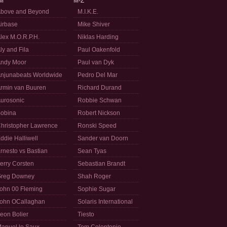
M
M-Z
bove and Beyond
M.I.K.E.
irbase
Mike Shiver
lex M.O.R.P.H.
Niklas Harding
ly and Fila
Paul Oakenfold
ndy Moor
Paul van Dyk
njunabeats Worldwide
Pedro Del Mar
rmin van Buuren
Richard Durand
urosonic
Robbie Schwan
obina
Robert Nickson
hristopher Lawrence
Ronski Speed
ddie Halliwell
Sander van Doorn
rnesto vs Bastian
Sean Tyas
erry Corsten
Sebastian Brandt
reg Downey
Shah Roger
ohn 00 Fleming
Sophie Sugar
ohn OCallaghan
Solaris International
eon Bolier
Tiesto