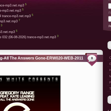
5
rance-mp3.net.mp3
5
ce-mp3.net.mp3
П
5
4 trance-mp3.net.mp3
7
-mp3.net.mp3
3
Р
5
p3.net.mp3
3
e 032 (06-08-2026) trance-mp3.net.mp3
ing-All The Answers Gone-ERW020-WEB-2011
C
0
G
M
P
T