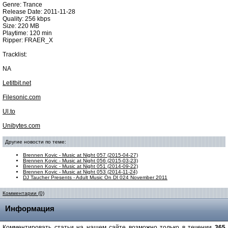
Genre: Trance
Release Date: 2011-11-28
Quality: 256 kbps
Size: 220 MB
Playtime: 120 min
Ripper: FRAER_X
Tracklist:
NA
Letitbit.net
Filesonic.com
Ul.to
Unibytes.com
Другие новости по теме:
Brennen Kovic - Music at Night 057 (2015-04-27)
Brennen Kovic - Music at Night 056 (2015-03-23)
Brennen Kovic - Music at Night 051 (2014-09-22)
Brennen Kovic - Music at Night 053 (2014-11-24)
DJ Taucher Presents - Adult Music On DI 024 November 2011
Комментарии (0)
Информация
Комментировать статьи на нашем сайте возможно только в течении
365