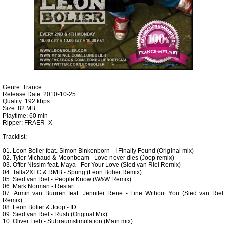
Genre: Trance
Release Date: 2010-10-25
Quality: 192 kbps
Size: 82 MB
Playtime: 60 min
Ripper: FRAER_X
Tracklist:
01. Leon Bolier feat. Simon Binkenborn - I Finally Found (Original mix)
02. Tyler Michaud & Moonbeam - Love never dies (Joop remix)
03. Offer Nissim feat. Maya - For Your Love (Sied van Riel Remix)
04. Talla2XLC & RMB - Spring (Leon Bolier Remix)
05. Sied van Riel - People Know (W&W Remix)
06. Mark Norman - Restart
07. Armin van Buuren feat. Jennifer Rene - Fine Without You (Sied van Riel
Remix)
08. Leon Bolier & Joop - ID
09. Sied van Riel - Rush (Original Mix)
10. Oliver Lieb - Subraumstimulation (Main mix)