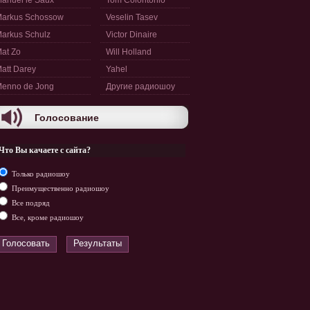
anuel le Saux
Tom Colontonio
arkus Schossow
Veselin Tasev
arkus Schulz
Victor Dinaire
at Zo
Will Holland
att Darey
Yahel
enno de Jong
Другие радиошоу
Голосование
Что Вы качаете с сайта?
Только радиошоу
Преимущественно радиошоу
Все подряд
Все, кроме радиошоу
Голосовать
Результаты