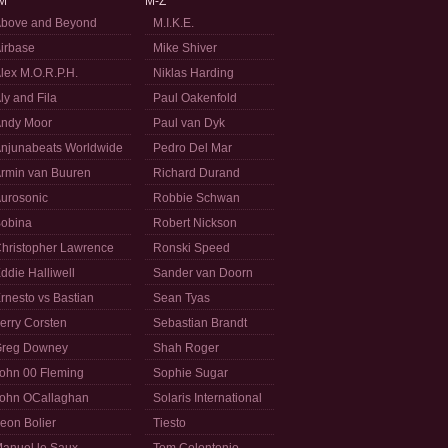
M
M-Z
bove and Beyond
M.I.K.E.
irbase
Mike Shiver
lex M.O.R.P.H.
Niklas Harding
ly and Fila
Paul Oakenfold
ndy Moor
Paul van Dyk
njunabeats Worldwide
Pedro Del Mar
rmin van Buuren
Richard Durand
urosonic
Robbie Schwan
obina
Robert Nickson
hristopher Lawrence
Ronski Speed
ddie Halliwell
Sander van Doorn
rnesto vs Bastian
Sean Tyas
erry Corsten
Sebastian Brandt
reg Downey
Shah Roger
ohn 00 Fleming
Sophie Sugar
ohn OCallaghan
Solaris International
eon Bolier
Tiesto