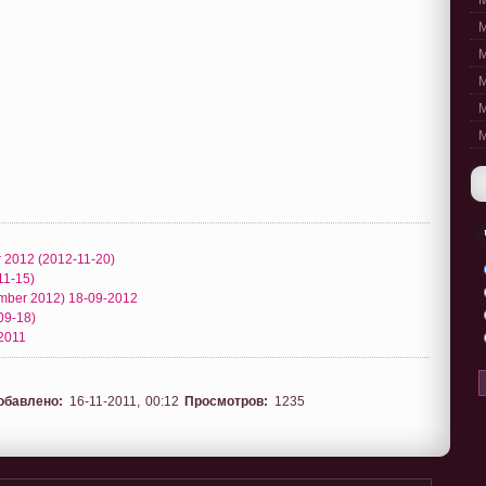
M
M
M
M
M
M
r 2012 (2012-11-20)
11-15)
ember 2012) 18-09-2012
09-18)
-2011
обавлено:
16-11-2011, 00:12
Просмотров:
1235