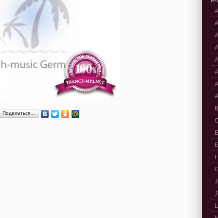
A-
A
A
A
A
A
A
A
A
B
Поделиться…
C
E
E
F
G
J
J
L