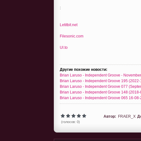
:
Letitbit.net
Filesonic.com
Ul.to
Другие похожие новости:
Brian Laruso - Independent Groove - Novembe
Brian Laruso - Independent Groove 195 (2022-
Brian Laruso - Independent Groove 077 (Sept
Brian Laruso - Independent Groove 148 (2018-
Brian Laruso - Independent Groove 065 16-08
Автор:
FRAER_X
Д
(голосов: 0)