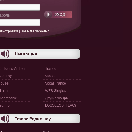
ароль
егистрация
|
Забыли пароль?
Навигация
hillout & Ambient
Trance
oa-Psy
Video
House
Vocal Trance
inimal
WEB Singles
rogressive
Другие жанры
echno
LOSSLESS (FLAC)
Trance Радиошоу