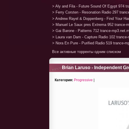
> Aly and Fila - Future Sound Of Egypt 974 
> Ferry Corsten - Resonation Radio 297 tran
> Andrew Rayel & Doppenberg - Find Your H
> Manuel Le Saux pres Extrema 952 trance-
> Gai Barone - Patterns 712 trance-mp3.net.
> Laura van Dam - Capture Radio 102 trance
> Nora En Pure - Purified Radio 519 trance-
Все активные торренты одним списком
Brian Laruso - Independent G
Категория:
Progressive
|