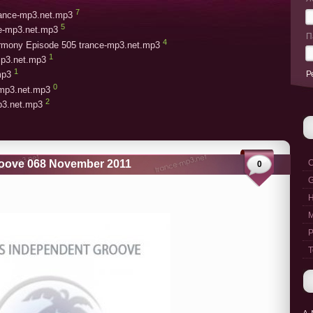
7
trance-mp3.net.mp3
5
ce-mp3.net.mp3
П
4
armony Episode 505 trance-mp3.net.mp3
1
mp3.net.mp3
1
Р
mp3
0
-mp3.net.mp3
2
mp3.net.mp3
roove 068 November 2011
C
0
G
M
P
T