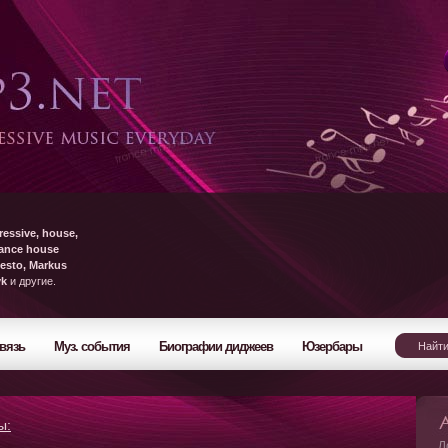
ressive, house,
rance house
esto, Markus
yk
и другие.
вязь
Муз. события
Биографии диджеев
Юзербары
ы:
Л