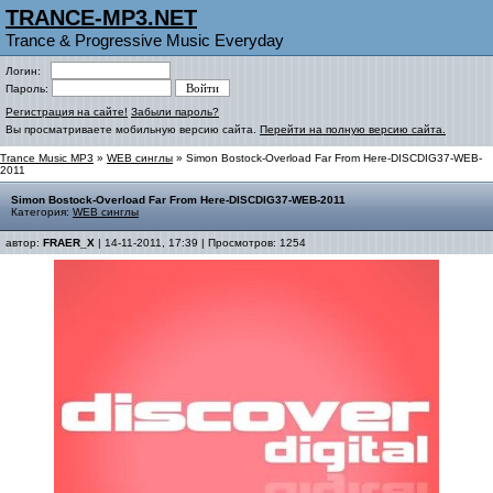
TRANCE-MP3.NET
Trance & Progressive Music Everyday
Логин:
Пароль:
Регистрация на сайте!
Забыли пароль?
Вы просматриваете мобильную версию сайта.
Перейти на полную версию сайта.
Trance Music MP3
»
WEB синглы
» Simon Bostock-Overload Far From Here-DISCDIG37-WEB-
2011
Simon Bostock-Overload Far From Here-DISCDIG37-WEB-2011
Категория:
WEB синглы
автор:
FRAER_X
| 14-11-2011, 17:39 | Просмотров: 1254