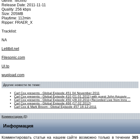
Genre: Techno
Release Date: 2011-11-11
Quality: 256 kbps
Size: 205MB
Playtime: 112min
Ripper: FRAER_X
Tracklist:
NA
Letitbit.net
Filesonic.com
Ul.to
wupload.com
Другие новости по теме:
Carl Cox presents - Global Episode 451 04 November 2011
Carl Cox presents - Global Episode 410 (21.01.2011) with guest John Aquaviv ...
Carl Cox presents - Global Episode 450 (28.10.2011) Recorded Live from Inns ...
Carl Cox presents - Global Episode 466 (17.02.2012)
Carl Cox & Mark Broom - Global Episode 457 16-12-2011
Комментарии (0)
Информация
Комментировать статьи на нашем сайте возможно только в течении
365