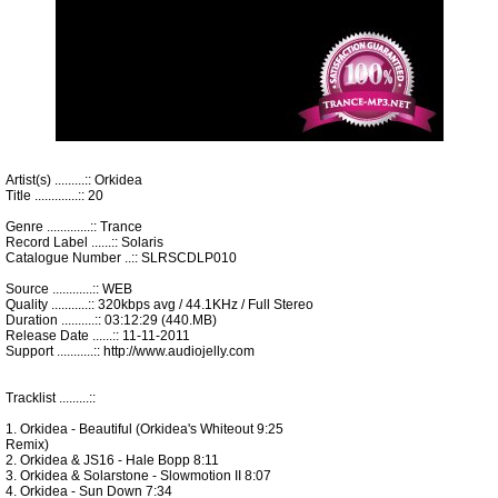
Artist(s) .........:: Orkidea
Title .............:: 20
Genre .............:: Trance
Record Label ......:: Solaris
Catalogue Number ..:: SLRSCDLP010
Source ............:: WEB
Quality ...........:: 320kbps avg / 44.1KHz / Full Stereo
Duration ..........:: 03:12:29 (440.MB)
Release Date ......:: 11-11-2011
Support ...........:: http://www.audiojelly.com
Tracklist .........::
1. Orkidea - Beautiful (Orkidea's Whiteout 9:25
Remix)
2. Orkidea & JS16 - Hale Bopp 8:11
3. Orkidea & Solarstone - Slowmotion II 8:07
4. Orkidea - Sun Down 7:34