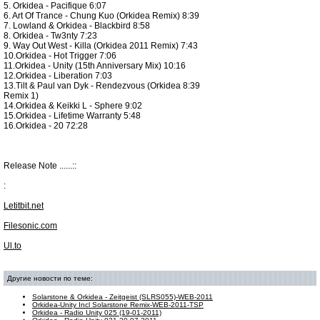
5. Orkidea - Pacifique 6:07
6. Art Of Trance - Chung Kuo (Orkidea Remix) 8:39
7. Lowland & Orkidea - Blackbird 8:58
8. Orkidea - Tw3nty 7:23
9. Way Out West - Killa (Orkidea 2011 Remix) 7:43
10.Orkidea - Hot Trigger 7:06
11.Orkidea - Unity (15th Anniversary Mix) 10:16
12.Orkidea - Liberation 7:03
13.Tilt & Paul van Dyk - Rendezvous (Orkidea 8:39
Remix 1)
14.Orkidea & Keikki L - Sphere 9:02
15.Orkidea - Lifetime Warranty 5:48
16.Orkidea - 20 72:28
Release Note ......::
:
Letitbit.net
Filesonic.com
Ul.to
Другие новости по теме:
Solarstone & Orkidea - Zeitgeist (SLRS055)-WEB-2011
Orkidea-Unity Incl Solarstone Remix-WEB-2011-TSP
Orkidea - Radio Unity 025 (19-01-2011)