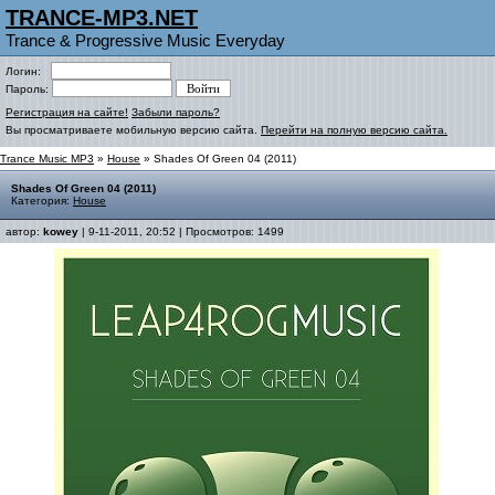
TRANCE-MP3.NET
Trance & Progressive Music Everyday
Логин:
Пароль:
Регистрация на сайте!
Забыли пароль?
Вы просматриваете мобильную версию сайта.
Перейти на полную версию сайта.
Trance Music MP3
»
House
» Shades Of Green 04 (2011)
Shades Of Green 04 (2011)
Категория:
House
автор:
kowey
| 9-11-2011, 20:52 | Просмотров: 1499