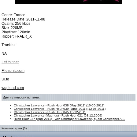
Genre: Trance
Release Date: 2011-11-08
Quality: 256 kbps
Size: 220MB
Playtime: 120min
Ripper: FRAER_X
Tracklist:
NA
Letitbit.net
Filesonic.com
Ul.to
wupload.com
Другие новости по теме:
Christopher Lawrence - Rush Hour 038 (May 2011) (10-05-2011)
Christopher Lawrence - Rush Hour 039 (June 2011) (12-06-2011)
Christopher Lawrence - Rush Hour 045 13-12-2011
Christopher Lawrence (Magnus) - Rush Hour 021 (08.12.2009)
Rush Hour 037 (April 2011) - with Christopher Lawrence, guest Christopher A ...
Комментарии (0)