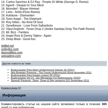
14. Carlos Sanchez & DJ Ray - Purple Or White (George G. Remix)
15. Agent! - Deeper In Your Mind
16. Monotief - Blauer Himmel
17. Limo - Art3d (Fimo Remix)
18. Autotune - Diamanten
19. Sven Kegel - The Elephant
20. Roy Gilles - Nu Kind Of Soul
21. Synethesys - Love From Safranbolu
22. Vipul Angirish - Fever Drop 2 (Andre Gardeja Drop The Faith Remix)
23. Mr. Bizz - Fanfara
24. Angel Rize & Denny Tajkov - Again
25. Deep Blast - Good Ass
letitbit.net
unibytes.com
depositfiles.com
uploading.com
Другие новости по теме:
Budenzauber Pres Deep Underground Volume 18 (2012)
Nick Bowman Presents - The Future Underground Show November 2011
Budenzauber Pres Karate Lesson 09 (2011)
Budenzauber Vol 14 - Der Wegweiser Fur Elektronische (2020)
StereoK Presents - Deep, Down & Dirty sessions 010 September 2011
Комментарии (0)
Информация
Комментировать статьи на нашем сайте возможно только в течении
365
дней со дня публикации.