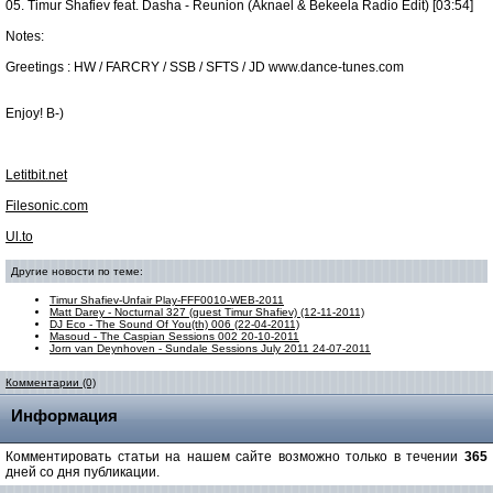
05. Timur Shafiev feat. Dasha - Reunion (Aknael & Bekeela Radio Edit) [03:54]
Notes:
Greetings : HW / FARCRY / SSB / SFTS / JD www.dance-tunes.com
Enjoy! B-)
Letitbit.net
Filesonic.com
Ul.to
Другие новости по теме:
Timur Shafiev-Unfair Play-FFF0010-WEB-2011
Matt Darey - Nocturnal 327 (guest Timur Shafiev) (12-11-2011)
DJ Eco - The Sound Of You(th) 006 (22-04-2011)
Masoud - The Caspian Sessions 002 20-10-2011
Jorn van Deynhoven - Sundale Sessions July 2011 24-07-2011
Комментарии (0)
Информация
Комментировать статьи на нашем сайте возможно только в течении
365
дней со дня публикации.