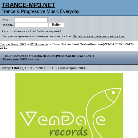
TRANCE-MP3.NET
Trance & Progressive Music Everyday
Логин:
Пароль:
Регистрация на сайте!
Забыли пароль?
Вы просматриваете мобильную версию сайта.
Перейти на полную версию сайта.
Trance Music MP3
»
WEB синглы
» Timur Shafiev Feat Dasha-Reunion-(VENDACE028)-WEB-
2011
Timur Shafiev Feat Dasha-Reunion-(VENDACE028)-WEB-2011
Категория:
WEB синглы
автор:
FRAER_X
| 11-07-2011, 17:13 | Просмотров: 2064