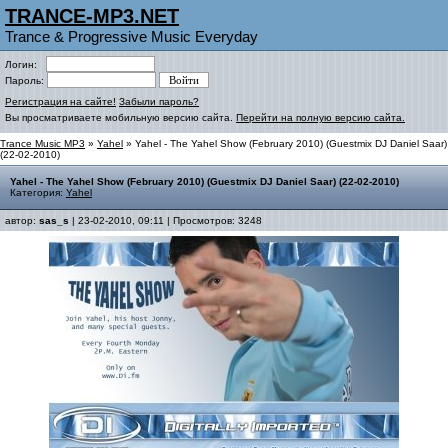
TRANCE-MP3.NET
Trance & Progressive Music Everyday
Логин:
Пароль:
Регистрация на сайте!
Забыли пароль?
Вы просматриваете мобильную версию сайта.
Перейти на полную версию сайта.
Trance Music MP3
»
Yahel
» Yahel - The Yahel Show (February 2010) (Guestmix DJ Daniel Saar)
(22-02-2010)
Yahel - The Yahel Show (February 2010) (Guestmix DJ Daniel Saar) (22-02-2010)
Категория:
Yahel
автор:
sas_s
| 23-02-2010, 09:11 | Просмотров: 3248